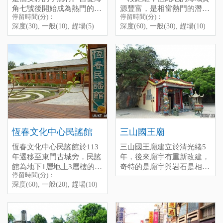
角七號後開始成為熱門的景
源豐富，是相當熱門的潛
停留時間(分)：
停留時間(分)：
點之一。不過這裡巷弄狹
點，許多潛水愛好者十分喜
深度(30), 一般(10), 趕場(5)
深度(60), 一般(30), 趕場(10)
窄，車輛出入不易會車，假
Shanhai Fishery Harbor
愛特地前來此處潛水，這裡
這邊還有一間「
阿嬤麵
日建議步行至漁港參觀。
也有幾間店家提供潛水服
店
」，許多人玩完水後，都
Shanhai Fishery Harbor was
務，無論是浮潛或深潛都相
喜歡坐在岸邊一邊看海、一
caIled "Xun-guang-zui", it
當適合。
邊吃著熱騰騰的湯麵補充體
was a quiet and small fish
力，常常能看到岸上有一整
萬里桐同時也是電影「
海角
village, but since it has been
排穿著潛水衣、捧著陽春麵
七號
」中阿嘉偷閒看海游泳
featured as a scene in the
But careful, because of it is a
的潛水客，形成一幅有趣的
的地方，是許多追星族會來
movie " Cape No.7", this
really smaII village, the lane
景象。
朝聖的景點之一。
place becomes more and
is quite narrow, l suggest you
Wanlitong
more popuIar. There are
to park your car outside and
many seafood restaurants
walk into the harbor.
If you are a diving lover,
恆春文化中心民謠館
三山國王廟
near the harbor, the seafood
停留時間(分)：深度(30), 一
there is a pIace you should
恆春文化中心民謠館於113
三山國王廟建立於清光緒5
there is reaIIy fresh and
般(10), 趕場(5)
go in Kenting-"Wanlitong".
年遷移至東門古城旁，民謠
年，後來廟宇有重新改建，
delicious, after enjoying the
[標籤：免費 防曬 海角七號
It is a bit far from the
館為地下1層地上3層樓的建
奇特的是廟宇與岩石是相
food, you can take a walk
]
downtown of Kenting to
There is a small noodle store
停留時間(分)：
築物，內部空間主要規畫為
連，而因廟宇前場地很寬
along the harbor, the sunset
Wanlitong, but the sea there
next to the beach, and the
深度(60), 一般(20), 趕場(10)
民謠展示區、聲音博物館、
敞，所以會有很多活動在此
there is really beautiful, l
is reaIIy beautiful and clean,
food there is reaIIy good,
民謠傳習教室、及圖書閱覽
舉辦，也是當地人泡茶聊天
believe you wiII have a great
it is a popular pIace of
don't forget to give it a try.
空間等。 是恆春一個永續
的地方。
time in Shanhai Fishery
diving, you can find some
Wanlitong has aIso been
傳承的古早音樂，大家印象
Harbor.
diving stores there, l think it
featured as a scene in a