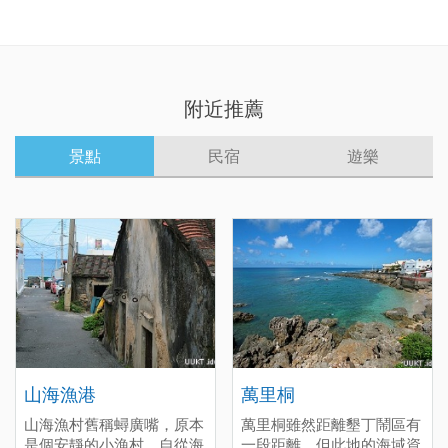
附近推薦
景點
民宿
遊樂
山海漁港
萬里桐
山海漁村舊稱蟳廣嘴，原本
萬里桐雖然距離墾丁鬧區有
是個安靜的小漁村。自從海
一段距離，但此地的海域資