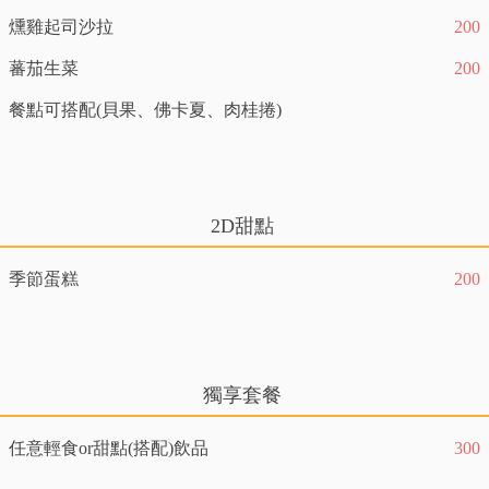
燻雞起司沙拉
200
蕃茄生菜
200
餐點可搭配(貝果、佛卡夏、肉桂捲)
2D甜點
季節蛋糕
200
獨享套餐
任意輕食or甜點(搭配)飲品
300