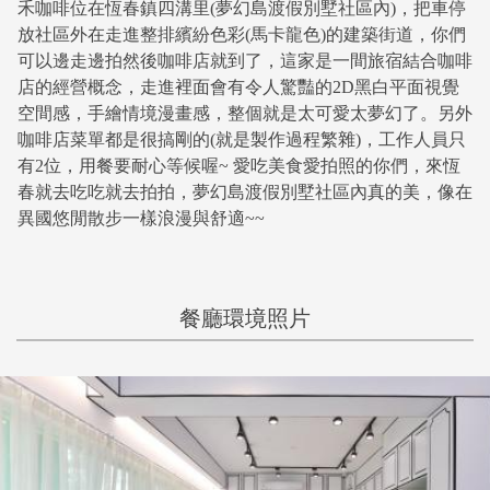
禾咖啡位在恆春鎮四溝里(夢幻島渡假別墅社區內)，把車停
放社區外在走進整排繽紛色彩(馬卡龍色)的建築街道，你們
可以邊走邊拍然後咖啡店就到了，這家是一間旅宿結合咖啡
店的經營概念，走進裡面會有令人驚豔的2D黑白平面視覺
空間感，手繪情境漫畫感，整個就是太可愛太夢幻了。另外
咖啡店菜單都是很搞剛的(就是製作過程繁雜)，工作人員只
有2位，用餐要耐心等候喔~ 愛吃美食愛拍照的你們，來恆
春就去吃吃就去拍拍，夢幻島渡假別墅社區內真的美，像在
異國悠閒散步一樣浪漫與舒適~~
餐廳環境照片