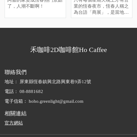
了，人潮不斷啊！
業的恆春夜市，恆春人稱之
為台語「商展」，是當地居
民每個星期最期待的時候，
你會發現週日晚上很多店都
沒開，因為大家都來這邊逛
夜市了。和墾丁大街的商業
氣息不同，這裡多半是親民
禾咖啡2D咖啡館Ho Caffee
的小吃和簡單的兒童遊戲攤
位，假如您週日晚上還在恆
春，千萬不要錯過喔！
聯絡我們
地址：
屏東縣恆春鎮興北路興東巷9弄12號
電話：
08-8881682
電子信箱：
hoho.greenlight@gmail.com
相關連結
官方網站