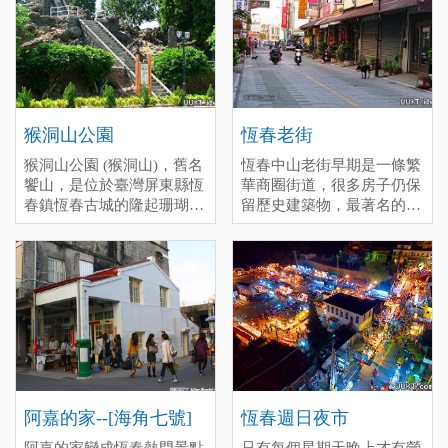
的思想起就是恆春當地有名
is a good idea to go diving
famous movie “Cape No.7”,
的陳達所創作，也是第一位
when you come to visit
it is one of most popular
民謠起家者，到現在每一年
Kenting.
spots in Kenting.
的10月會固定有民謠活動的
意義所在。 停留時間(分)：
停留時間(分)：深度(60), 一
深度(60), 一般(20), 趕場
般(30), 趕場(10)
(10)
[標籤：防曬 免費 浮潛 海角
猴洞山公園
恆春老街
[標籤：風雨無阻 免費 ]
七號 ]
猴洞山公園 (猴洞山)，舊名
恆春中山老街早期是一條繁
饗山，是位於臺灣屏東縣恆
華商圈街道，很多房子仍保
春鎮恆春古城的隆起珊瑚
留歷史建築物，最著名的美
礁，為臺灣清治時期恆春八
食-綠豆蒜是來恆春旅遊必
景之一。
吃的甜品，冷熱皆美味。甚
至還有很多美食駐點在老街
周邊，也可以前往新興路恆
春市區唯一的傳統市場，尋
找當地特色美食與文化風情
之美。 停留時間(分)：深度
(60), 一般(30), 趕場(10)
[標籤：必遊 免費 ]
阿嘉的家--[海角七號]
恆春週日夜市
阿嘉的家變成恆春熱門景點
只有每個星期天晚上才有營